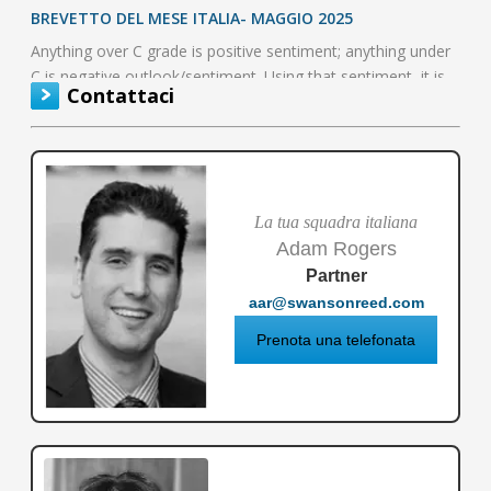
BREVETTO DEL MESE ITALIA- MAGGIO 2025
Anything over C grade is positive sentiment; anything under
C is negative outlook/sentiment. Using that sentiment, it is
Contattaci
possible to…
La tua squadra italiana
Adam Rogers
Partner
aar@swansonreed.com
Prenota una telefonata