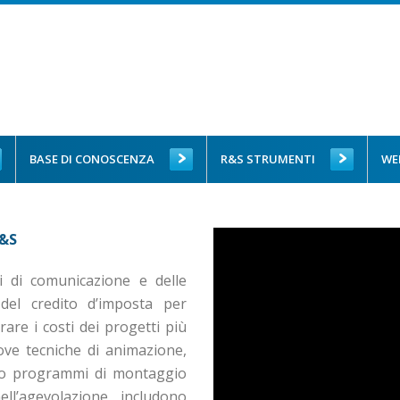
BASE DI CONOSCENZA
R&S STRUMENTI
WE
R&S
i di comunicazione e delle
del credito d’imposta per
are i costi dei progetti più
ove tecniche di animazione,
, o programmi di montaggio
ll’agevolazione includono