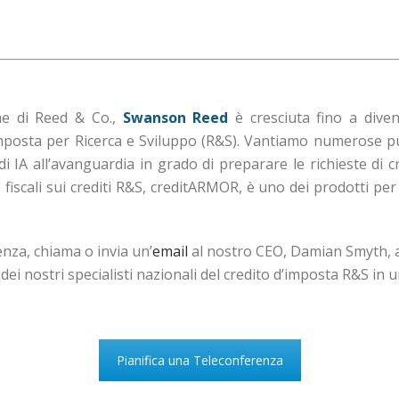
me di Reed & Co.,
Swanson Reed
è cresciuta fino a dive
imposta per Ricerca e Sviluppo (R&S). Vantiamo numerose pub
 di IA all’avanguardia in grado di preparare le richieste di 
 fiscali sui crediti R&S, creditARMOR, è uno dei prodotti per
enza, chiama o invia un’
email
al nostro CEO, Damian Smyth,
ei nostri specialisti nazionali del credito d’imposta R&S i
Pianifica una Teleconferenza