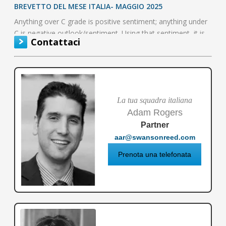
BREVETTO DEL MESE ITALIA- MAGGIO 2025
Anything over C grade is positive sentiment; anything under
C is negative outlook/sentiment. Using that sentiment, it is
Contattaci
possible to…
La tua squadra italiana
Adam Rogers
Partner
aar@swansonreed.com
Prenota una telefonata