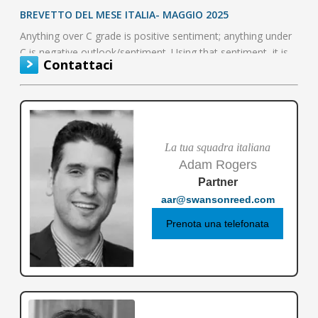
BREVETTO DEL MESE ITALIA- MAGGIO 2025
Anything over C grade is positive sentiment; anything under
C is negative outlook/sentiment. Using that sentiment, it is
Contattaci
possible to…
La tua squadra italiana
Adam Rogers
Partner
aar@swansonreed.com
Prenota una telefonata