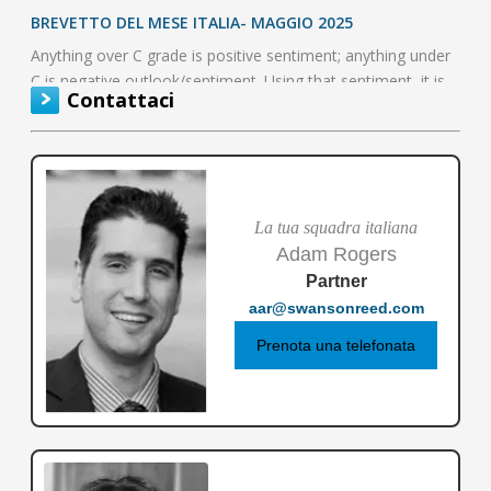
BREVETTO DEL MESE ITALIA- MAGGIO 2025
Anything over C grade is positive sentiment; anything under
C is negative outlook/sentiment. Using that sentiment, it is
Contattaci
possible to…
La tua squadra italiana
Adam Rogers
Partner
aar@swansonreed.com
Prenota una telefonata